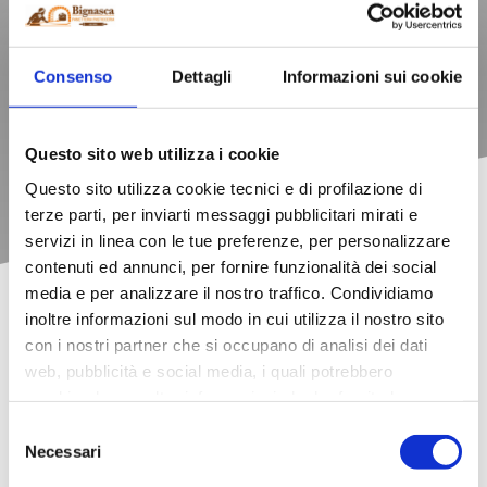
SCOPRI I NOSTRI PRODOTTI
Consenso
Dettagli
Informazioni sui cookie
Questo sito web utilizza i cookie
Questo sito utilizza cookie tecnici e di profilazione di
terze parti, per inviarti messaggi pubblicitari mirati e
servizi in linea con le tue preferenze, per personalizzare
contenuti ed annunci, per fornire funzionalità dei social
media e per analizzare il nostro traffico. Condividiamo
inoltre informazioni sul modo in cui utilizza il nostro sito
con i nostri partner che si occupano di analisi dei dati
web, pubblicità e social media, i quali potrebbero
Responsabilità sociale
combinarle con altre informazioni che ha fornito loro o
che hanno raccolto dal suo utilizzo dei loro servizi. La
Selezione
mera chiusura del banner non comporta l’accettazione
Necessari
del
L’attenzione all’ambiente si traduce in azioni concrete:
dei cookie e atre tecnologie. Vedi la nostra cookie policy.
consenso