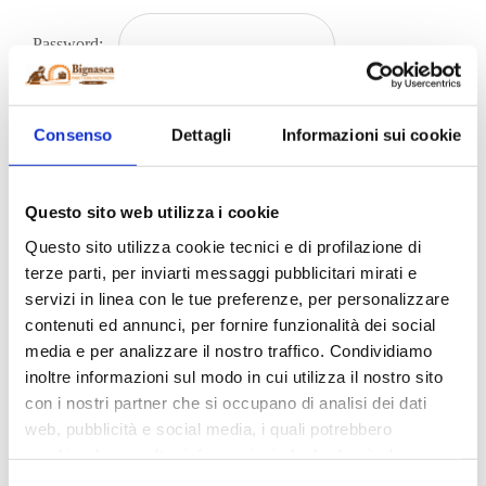
Password:
Consenso
Dettagli
Informazioni sui cookie
Questo sito web utilizza i cookie
Questo sito utilizza cookie tecnici e di profilazione di
terze parti, per inviarti messaggi pubblicitari mirati e
Negozio Pregassona
servizi in linea con le tue preferenze, per personalizzare
contenuti ed annunci, per fornire funzionalità dei social
Via Giovanni Maraini 2
media e per analizzare il nostro traffico. Condividiamo
inoltre informazioni sul modo in cui utilizza il nostro sito
6963 Lugano – Pregassona
con i nostri partner che si occupano di analisi dei dati
web, pubblicità e social media, i quali potrebbero
Tel.
+41 (0)91 940 21 70
combinarle con altre informazioni che ha fornito loro o
che hanno raccolto dal suo utilizzo dei loro servizi. La
info@bignasca.ch