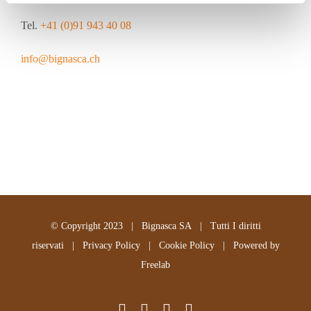
Tel.
+41 (0)91 943 40 08
info@bignasca.ch
© Copyright 2023 | Bignasca SA | Tutti I diritti
riservati |
Privacy Policy
|
Cookie Policy
| Powered by
Freelab
Facebook
Instagram
X
Email